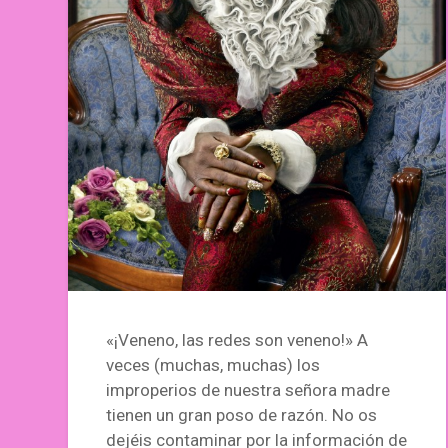
«¡Veneno, las redes son veneno!» A
veces (muchas, muchas) los
improperios de nuestra señora madre
tienen un gran poso de razón. No os
dejéis contaminar por la información de