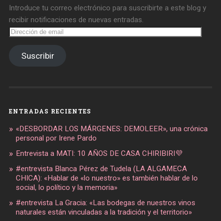
Introduce tu correo electrónico para suscribirte a este blog y
recibir notificaciones de nuevas entradas.
Dirección
de
email
Suscribir
ENTRADAS RECIENTES
«DESBORDAR LOS MÁRGENES: DEMOLEER», una crónica
personal por Irene Pardo
Entrevista a MATI: 10 AÑOS DE CASA CHIRIBIRI💜
#entrevista Blanca Pérez de Tudela (LA ALGAMECA
CHICA): «Hablar de «lo nuestro» es también hablar de lo
social, lo político y la memoria»
#entrevista La Gracia: «Las bodegas de nuestros vinos
naturales están vinculadas a la tradición y el territorio»