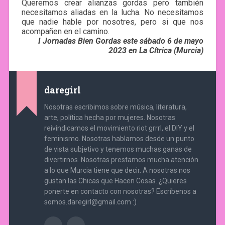
Queremos crear alianzas gordas pero también
necesitamos aliadas en la lucha. No necesitamos
que nadie hable por nosotres, pero si que nos
acompañen en el camino.
I Jornadas Bien Gordas este sábado 6 de mayo
2023 en La Cítrica (Murcia)
daregirl
Nosotras escribimos sobre música, literatura,
arte, política hecha por mujeres. Nosotras
reivindicamos el movimiento riot grrrl, el DIY y el
feminismo. Nosotras hablamos desde un punto
de vista subjetivo y tenemos muchas ganas de
divertirnos. Nosotras prestamos mucha atención
a lo que Murcia tiene que decir. A nosotras nos
gustan las Chicas que Hacen Cosas. ¿Quieres
ponerte en contacto con nosotras? Escríbenos a
somos.daregirl@gmail.com :)