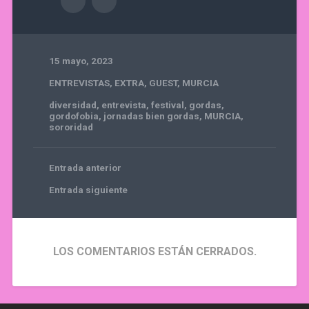
15 mayo, 2023
ENTREVISTAS
,
EXTRA
,
GUEST
,
MURCIA
diversidad
,
entrevista
,
festival
,
gordas
,
gordofobia
,
jornadas bien gordas
,
MURCIA
,
sororidad
Entrada anterior
Entrada siguiente
LOS COMENTARIOS ESTÁN CERRADOS.