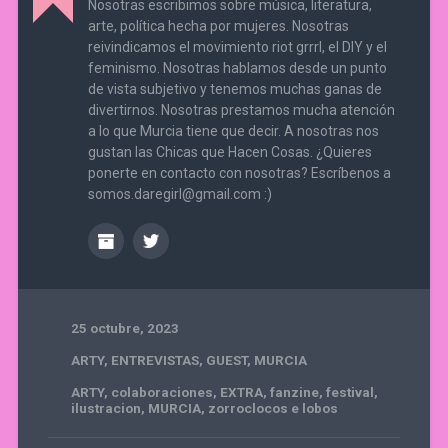
Nosotras escribimos sobre música, literatura,
arte, política hecha por mujeres. Nosotras
reivindicamos el movimiento riot grrrl, el DIY y el
feminismo. Nosotras hablamos desde un punto
de vista subjetivo y tenemos muchas ganas de
divertirnos. Nosotras prestamos mucha atención
a lo que Murcia tiene que decir. A nosotras nos
gustan las Chicas que Hacen Cosas. ¿Quieres
ponerte en contacto con nosotras? Escríbenos a
somos.daregirl@gmail.com :)
25 octubre, 2023
ARTY
,
ENTREVISTAS
,
GUEST
,
MURCIA
ARTY
,
colaboraciones
,
EXTRA
,
fanzine
,
festival
,
ilustracion
,
MURCIA
,
zorroclocos e lobos