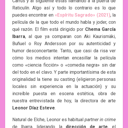
Carrús y al siguiente estás llamando a la puerta de
Raticulín. Algo así y todo lo contrario es lo que
puedes encontrar en
«Espíritu Sagrado» (2021)
, la
película de la que todo el mundo habla y joder, con
qué razón. El film está dirigido por
Chema García
Ibarra
, al que ya comparan con Aki Kaurismäki,
Buñuel o Roy Andersson por su autenticidad y
humor desconcertante. Tanto, que casi da risa ver
cómo los medios intentan encasillar la película
como «ciencia ficción» o «comedia negra» sin dar
del todo en el clavo. Y parte importantísima de esta
originalidad la tiene su casting (eligieron personas
locales sin experiencia en la actuación) y su
increíble puesta en escena estética, obra de
nuestra entrevistada de hoy, la directora de arte
Leonor Díaz Esteve
.
Natural de Elche, Leonor es habitual
partner in crime
de Ibarra, liderando la
dirección de arte
, el