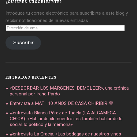
¿QUIERES SUSCRIBIRTE?
Introduce tu correo electrónico para suscribirte a este blog y
recibir notificaciones de nuevas entradas.
Dirección
de
email
Suscribir
ENTRADAS RECIENTES
«DESBORDAR LOS MÁRGENES: DEMOLEER», una crónica
personal por Irene Pardo
Entrevista a MATI: 10 AÑOS DE CASA CHIRIBIRI💜
#entrevista Blanca Pérez de Tudela (LA ALGAMECA
CHICA): «Hablar de «lo nuestro» es también hablar de lo
social, lo político y la memoria»
#entrevista La Gracia: «Las bodegas de nuestros vinos