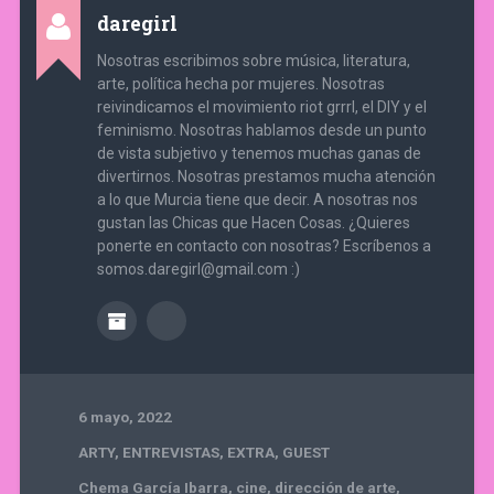
daregirl
Nosotras escribimos sobre música, literatura,
arte, política hecha por mujeres. Nosotras
reivindicamos el movimiento riot grrrl, el DIY y el
feminismo. Nosotras hablamos desde un punto
de vista subjetivo y tenemos muchas ganas de
divertirnos. Nosotras prestamos mucha atención
a lo que Murcia tiene que decir. A nosotras nos
gustan las Chicas que Hacen Cosas. ¿Quieres
ponerte en contacto con nosotras? Escríbenos a
somos.daregirl@gmail.com :)
6 mayo, 2022
ARTY
,
ENTREVISTAS
,
EXTRA
,
GUEST
Chema García Ibarra
,
cine
,
dirección de arte
,