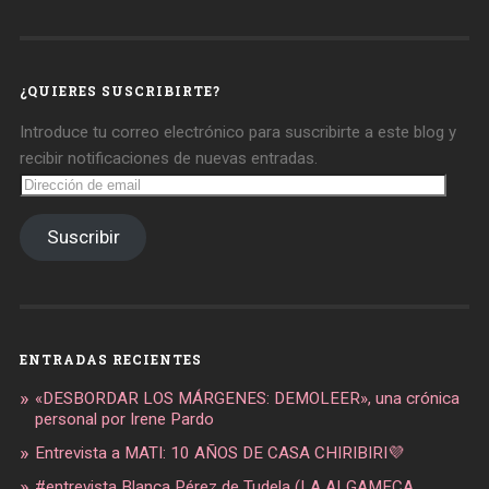
de
de
de
daregirl
DARE_2B_GIRL
daretobegirl
en
en
en
Facebook
Twitter
Instagram
¿QUIERES SUSCRIBIRTE?
Introduce tu correo electrónico para suscribirte a este blog y
recibir notificaciones de nuevas entradas.
Dirección
de
email
Suscribir
ENTRADAS RECIENTES
«DESBORDAR LOS MÁRGENES: DEMOLEER», una crónica
personal por Irene Pardo
Entrevista a MATI: 10 AÑOS DE CASA CHIRIBIRI💜
#entrevista Blanca Pérez de Tudela (LA ALGAMECA