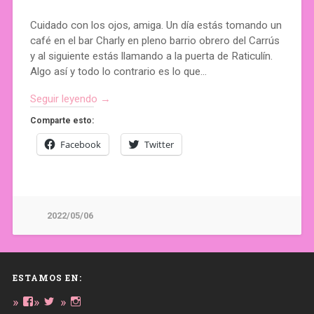
Cuidado con los ojos, amiga. Un día estás tomando un
café en el bar Charly en pleno barrio obrero del Carrús
y al siguiente estás llamando a la puerta de Raticulín.
Algo así y todo lo contrario es lo que…
Seguir leyendo →
Comparte esto:
Facebook
Twitter
2022/05/06
ESTAMOS EN:
Ver
Ver
Ver
perfil
perfil
perfil