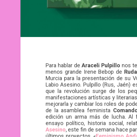
Para hablar de
Araceli Pulpillo
nos te
menos grande Irene Bebop de
Rud
Murcia para la presentación de su V
Labio Asesino. Pulpillo (Rus, Jaén) 
que la revolución surge de los pe
manifestaciones artísticas y literaria
mejorarla y cambiar los roles de pode
de la asamblea feminista
Comando
edición un arma más de lucha. Al
ensayo político, historia social, re
Asesino
, este fin de semana hace pa
últimos proyectos, «
Feminismo And