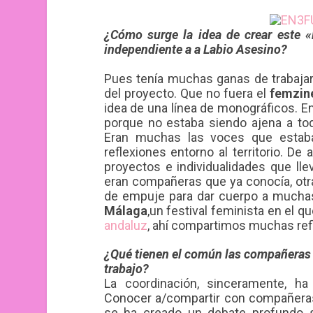
¿Cómo surge la idea de crear este
independiente a a Labio Asesino?
Pues tenía muchas ganas de trabajar
del proyecto. Que no fuera el
femzin
idea de una línea de monográficos. 
porque no estaba siendo ajena a to
Eran muchas las voces que estaba
reflexiones entorno al territorio. D
proyectos e individualidades que ll
eran compañeras que ya conocía, otr
de empuje para dar cuerpo a muchas
Málaga
,un festival feminista en el q
andaluz
, ahí compartimos muchas refl
¿Qué tienen el común las compañeras 
trabajo?
La coordinación, sinceramente, h
Conocer a/compartir con compañera
se ha creado un debate profundo so