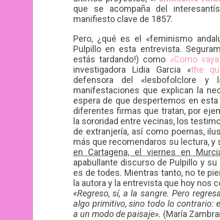
que se acompaña del interesantís
manifiesto clave de 1857.
Pero, ¿qué es el «feminismo anda
Pulpillo en esta entrevista. Segura
estás tardando!) como
«Como vaya 
investigadora Lidia Garcia «
the qu
defensora del «lesbofolclore y 
manifestaciones que explican la nec
espera de que despertemos en esta ti
diferentes firmas que tratan, por ejem
la sororidad entre vecinas, los testim
de extranjería, así como poemas, ilu
más que recomendaros su lectura, y
en Cartagena, el viernes en Murci
apabullante discurso de Pulpillo y 
es de todes. Mientras tanto, no te pi
la autora y la entrevista que hoy nos 
«Regreso, sí, a la sangre. Pero regres
algo primitivo, sino todo lo contrario
a un modo de paisaje».
(María Zambrano