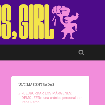
ÚLTIMAS ENTRADAS
«DESBORDAR LOS MÁRGENES:
DEMOLEER», una crónica personal por
Irene Pardo