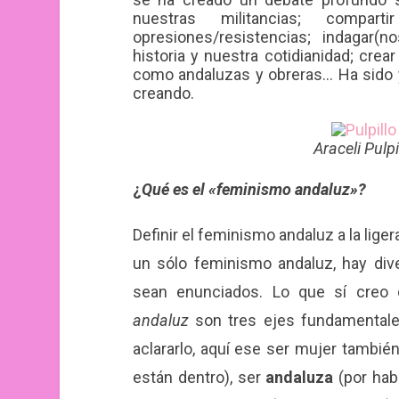
nuestras militancias; compa
opresiones/resistencias; indagar
historia y nuestra cotidianidad; crea
como andaluzas y obreras… Ha sido y
creando.
Araceli Pulp
¿
Qué es el «feminismo andaluz»?
Definir el feminismo andaluz a la lige
un sólo feminismo andaluz, hay di
sean enunciados. Lo que sí cre
andaluz
son tres ejes fundamental
aclararlo, aquí ese ser mujer tambi
están dentro), ser
andaluza
(por habe