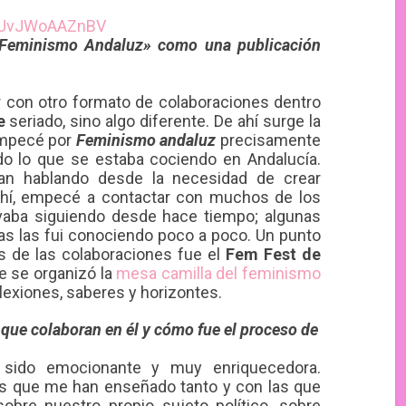
 «Feminismo Andaluz» como una publicación
 con otro formato de colaboraciones dentro
e
seriado, sino algo diferente. De ahí surge la
Empecé por
Feminismo andaluz
precisamente
do lo que se estaba cociendo en Andalucía.
n hablando desde la necesidad de crear
e ahí, empecé a contactar con muchos de los
evaba siguiendo desde hace tiempo; algunas
as las fui conociendo poco a poco. Un punto
 de las colaboraciones fue el
Fem Fest de
ue se organizó la
mesa camilla del feminismo
exiones, saberes y horizontes.
que colaboran en él y cómo fue el proceso de
a sido emocionante y muy enriquecedora.
s que me han enseñado tanto y con las que
bre nuestro propio sujeto político, sobre