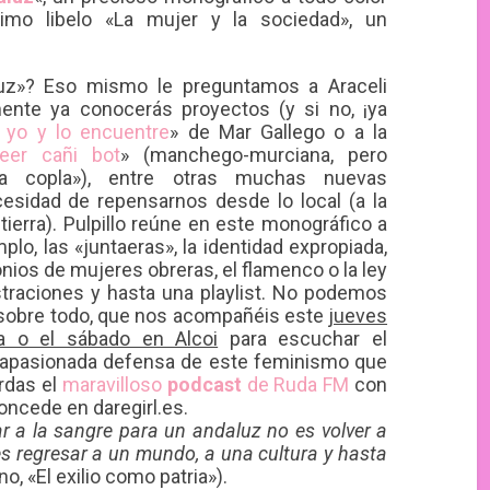
imo libelo «La mujer y la sociedad», un
luz»? Eso mismo le preguntamos a Araceli
mente ya conocerás proyectos (y si no, ¡ya
yo y lo encuentre
» de Mar Gallego o a la
eer cañi bot
» (manchego-murciana, pero
la copla»), entre otras muchas nuevas
esidad de repensarnos desde lo local (a la
erra). Pulpillo reúne en este monográfico a
plo, las «juntaeras», la identidad expropiada,
onios de mujeres obreras, el flamenco o la ley
straciones y hasta una playlist. No podemos
 sobre todo, que nos acompañéis este
jueves
a o el sábado en Alcoi
para escuchar el
su apasionada defensa de este feminismo que
erdas el
maravilloso
podcast
de Ruda FM
con
concede en daregirl.es.
ar a la sangre para un andaluz no es volver a
: es regresar a un mundo, a una cultura y hasta
, «El exilio como patria»).