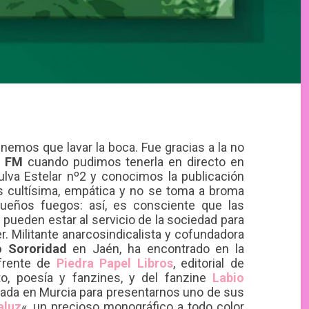
nemos que lavar la boca. Fue gracias a la no
a FM
cuando pudimos tenerla en directo en
ulva Estelar nº2 y conocimos la publicación
es cultísima, empática y no se toma a broma
queños fuegos: así, es consciente que las
s pueden estar al servicio de la sociedad para
r. Militante anarcosindicalista y cofundadora
 Sororidad
en Jaén, ha encontrado en la
 frente de
Piedra Papel Libros
, editorial de
lato, poesía y fanzines, y del fanzine
Labio
rada en Murcia para presentarnos uno de sus
aluz
«, un precioso monográfico a todo color