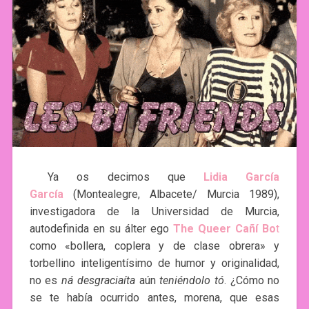
Ya os decimos que
Lidia García
García
(Montealegre, Albacete/ Murcia 1989),
investigadora de la Universidad de Murcia,
autodefinida en su álter ego
The Queer Cañí Bo
t
como «bollera, coplera y de clase obrera» y
torbellino inteligentísimo de humor y originalidad,
no es
ná desgraciaíta
aún
teniéndolo tó
. ¿Cómo no
se te había ocurrido antes, morena, que esas