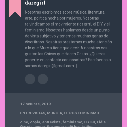
daregirl
Nosotras escribimos sobre música, literatura,
arte, política hecha por mujeres. Nosotras
reivindicamos el movimiento riot grrrl, el DIY y el
feminismo. Nosotras hablamos desde un punto
de vista subjetivo y tenemos muchas ganas de
divertirnos. Nosotras prestamos mucha atención
a lo que Murcia tiene que decir. A nosotras nos
gustan las Chicas que Hacen Cosas. ¿Quieres
ponerte en contacto con nosotras? Escríbenos a
somos.daregirl@gmail.com :)
17 octubre, 2019
ENTREVISTAS
,
MURCIA
,
OTROS FEMINISMO
cine
,
copla
,
entrevista
,
feminismo
,
LGTBI
,
Lidia
García
,
queer
,
the queer cañí bot
,
twitter