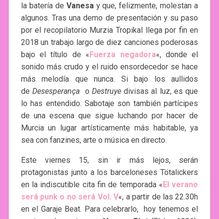
la batería de
Vanesa
y que, felizmente, molestan a
algunos. Tras una demo de presentación y su paso
por el recopilatorio Murzia Tropikal llega por fin en
2018 un trabajo largo de diez canciones poderosas
bajo el título de «
Fuerza negadora
«, donde el
sonido más crudo y el ruido ensordecedor se hace
más melodía que nunca. Si bajo los aullidos
de
Desesperança
o
Destruye
divisas al luz, es que
lo has entendido. Sabotaje son también partícipes
de una escena que sigue luchando por hacer de
Murcia un lugar artísticamente más habitable, ya
sea con fanzines, arte o música en directo.
Este viernes 15, sin ir más lejos, serán
protagonistas junto a los barceloneses Tötalickers
en la indiscutible cita fin de temporada «
El verano
será punk o no será Vol. V
«, a partir de las 22.30h
en el Garaje Beat. Para celebrarlo, hoy tenemos el