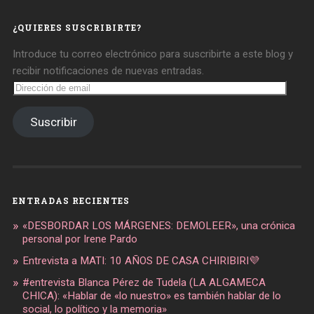
en
en
en
Facebook
Twitter
Instagram
¿QUIERES SUSCRIBIRTE?
Introduce tu correo electrónico para suscribirte a este blog y
recibir notificaciones de nuevas entradas.
Dirección
de
email
Suscribir
ENTRADAS RECIENTES
«DESBORDAR LOS MÁRGENES: DEMOLEER», una crónica
personal por Irene Pardo
Entrevista a MATI: 10 AÑOS DE CASA CHIRIBIRI💜
#entrevista Blanca Pérez de Tudela (LA ALGAMECA
CHICA): «Hablar de «lo nuestro» es también hablar de lo
social, lo político y la memoria»