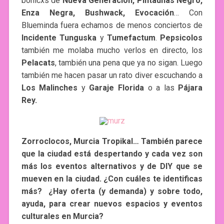
bonicxs de
Nueva Generación, Pintauñas Negro,
Enza Negra, Bushwack, Evocación
… Con
Blueminda fuera echamos de menos conciertos de
Incidente Tunguska
y
Tumefactum
.
Pepsicolos
también me molaba mucho verlos en directo, los
Pelacats
, también una pena que ya no sigan. Luego
también me hacen pasar un rato diver escuchando a
Los Malinches
y
Garaje Florida
o a las
Pájara
Rey.
Zorroclocos, Murcia Tropikal… También parece
que la ciudad está despertando y cada vez son
más los eventos alternativos y de DIY que se
mueven en la ciudad. ¿Con cuáles te identificas
más? ¿Hay oferta (y demanda) y sobre todo,
ayuda, para crear nuevos espacios y eventos
culturales en Murcia?