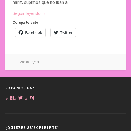
nariz, supimos que no iban a…
Seguir leyendo →
Comparte esto:
Facebook
Twitter
2018/06/13
ESTAMOS EN:
Ver
Ver
Ver
perfil
perfil
perfil
de
de
de
daregirl
DARE_2B_GIRL
daretobegirl
en
en
en
Facebook
Twitter
Instagram
¿QUIERES SUSCRIBIRTE?