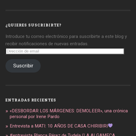
de
de
de
daregirl
DARE_2B_GIRL
daretobegirl
en
en
en
Facebook
Twitter
Instagram
¿QUIERES SUSCRIBIRTE?
Introduce tu correo electrónico para suscribirte a este blog y
recibir notificaciones de nuevas entradas.
Dirección
de
email
Suscribir
ENTRADAS RECIENTES
«DESBORDAR LOS MÁRGENES: DEMOLEER», una crónica
personal por Irene Pardo
Entrevista a MATI: 10 AÑOS DE CASA CHIRIBIRI
#entrevista Blanca Pérez de Tudela (LA ALGAMECA