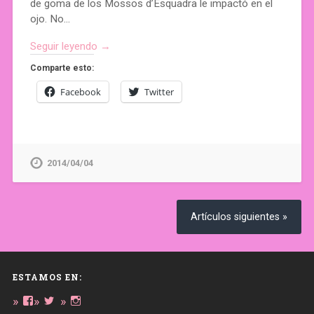
de goma de los Mossos d’Esquadra le impactó en el
ojo. No…
Seguir leyendo →
Comparte esto:
Facebook
Twitter
2014/04/04
Artículos siguientes »
ESTAMOS EN:
Ver
Ver
Ver
perfil
perfil
perfil