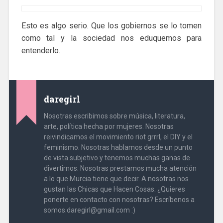
Esto es algo serio. Que los gobiernos se lo tomen
como tal y la sociedad nos eduquemos para
entenderlo.
daregirl
Nosotras escribimos sobre música, literatura,
arte, política hecha por mujeres. Nosotras
reivindicamos el movimiento riot grrrl, el DIY y el
feminismo. Nosotras hablamos desde un punto
de vista subjetivo y tenemos muchas ganas de
divertirnos. Nosotras prestamos mucha atención
a lo que Murcia tiene que decir. A nosotras nos
gustan las Chicas que Hacen Cosas. ¿Quieres
ponerte en contacto con nosotras? Escríbenos a
somos.daregirl@gmail.com :)