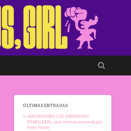
ÚLTIMAS ENTRADAS
«DESBORDAR LOS MÁRGENES:
DEMOLEER», una crónica personal por
Irene Pardo