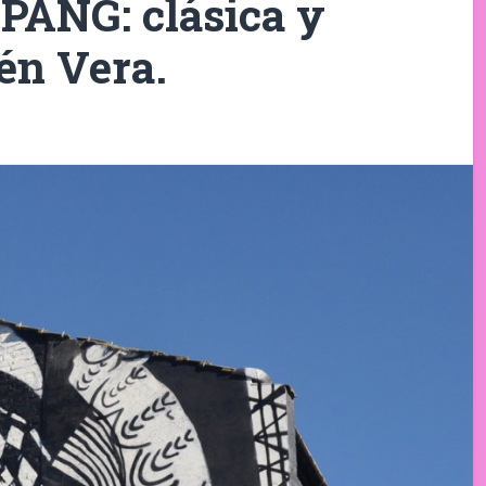
a PANG: clásica y
én Vera.