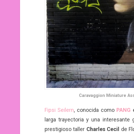
Caravaggion Miniature Ass
Fipsi Seilern
, conocida como
PANG
e
larga trayectoria y una interesant
prestigioso taller
Charles Cecil
de Fl