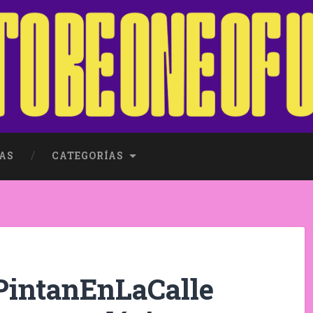
AS
CATEGORÍAS
PintanEnLaCalle