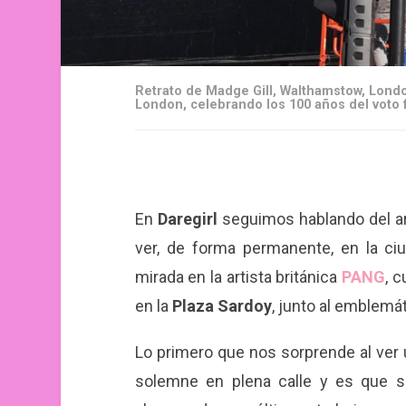
Retrato de Madge Gill, Walthamstow, Lon
London, celebrando los 100 años del voto
En
Daregirl
seguimos hablando del a
ver, de forma permanente, en la ci
mirada en la artista británica
PANG
, 
en la
Plaza Sardoy
, junto al emblemáti
Lo primero que nos sorprende al ver
solemne en plena calle y es que su