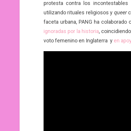
protesta contra los incontestable
utilizando rituales religiosos y
queer
c
faceta urbana, PANG ha colaborado c
ignoradas por la historia
, coincidiend
voto femenino en Inglaterra
y
en apoy