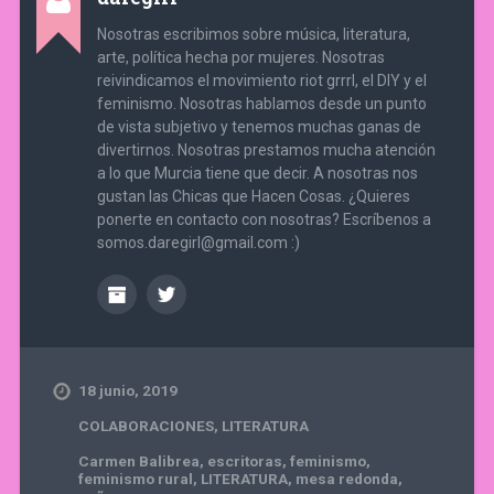
Nosotras escribimos sobre música, literatura,
arte, política hecha por mujeres. Nosotras
reivindicamos el movimiento riot grrrl, el DIY y el
feminismo. Nosotras hablamos desde un punto
de vista subjetivo y tenemos muchas ganas de
divertirnos. Nosotras prestamos mucha atención
a lo que Murcia tiene que decir. A nosotras nos
gustan las Chicas que Hacen Cosas. ¿Quieres
ponerte en contacto con nosotras? Escríbenos a
somos.daregirl@gmail.com :)
18 junio, 2019
COLABORACIONES
,
LITERATURA
Carmen Balibrea
,
escritoras
,
feminismo
,
feminismo rural
,
LITERATURA
,
mesa redonda
,