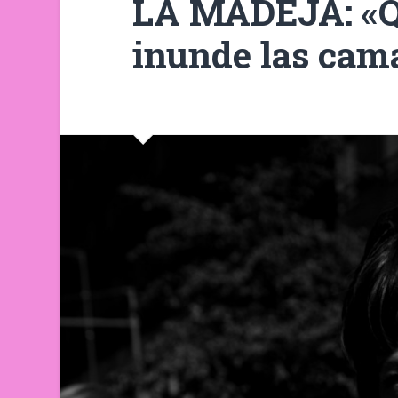
LA MADEJA: «Q
inunde las cam