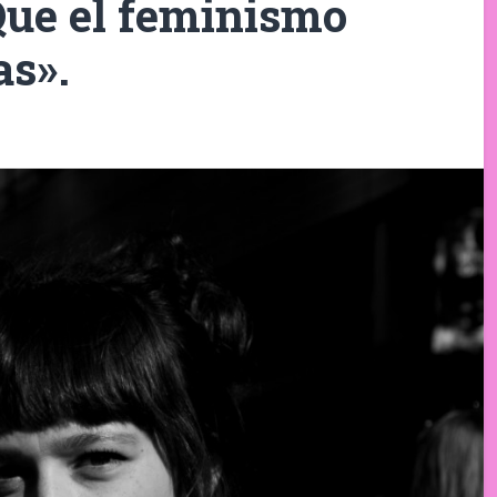
ue el feminismo
as».