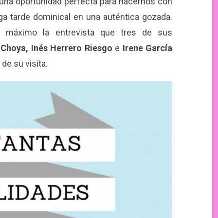
 una oportunidad perfecta para hacernos con
ga tarde dominical en una auténtica gozada.
n máximo la entrevista que tres de sus
. Choya, Inés Herrero Riesgo
e
Irene García
e su visita.