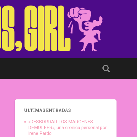
ÚLTIMAS ENTRADAS
«DESBORDAR LOS MÁRGENES:
DEMOLEER», una crónica personal por
Irene Pardo