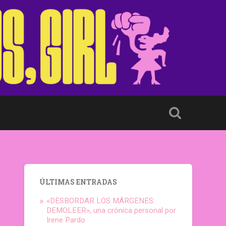
ÚLTIMAS ENTRADAS
«DESBORDAR LOS MÁRGENES:
DEMOLEER», una crónica personal por
Irene Pardo