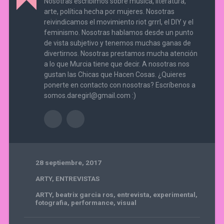
Nosotras escribimos sobre música, literatura,
arte, política hecha por mujeres. Nosotras
reivindicamos el movimiento riot grrrl, el DIY y el
feminismo. Nosotras hablamos desde un punto
de vista subjetivo y tenemos muchas ganas de
divertirnos. Nosotras prestamos mucha atención
a lo que Murcia tiene que decir. A nosotras nos
gustan las Chicas que Hacen Cosas. ¿Quieres
ponerte en contacto con nosotras? Escríbenos a
somos.daregirl@gmail.com :)
28 septiembre, 2017
ARTY
,
ENTREVISTAS
ARTY
,
beatrix garcia ros
,
entrevista
,
experimental
,
fotografia
,
performance
,
visual