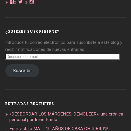
Ver
Ver
Ver
perfil
perfil
perfil
de
de
de
daregirl
DARE_2B_GIRL
daretobegirl
en
en
en
Facebook
Twitter
Instagram
¿QUIERES SUSCRIBIRTE?
Introduce tu correo electrónico para suscribirte a este blog y
recibir notificaciones de nuevas entradas.
Dirección
de
email
Suscribir
ENTRADAS RECIENTES
«DESBORDAR LOS MÁRGENES: DEMOLEER», una crónica
personal por Irene Pardo
Entrevista a MATI: 10 AÑOS DE CASA CHIRIBIRI💜