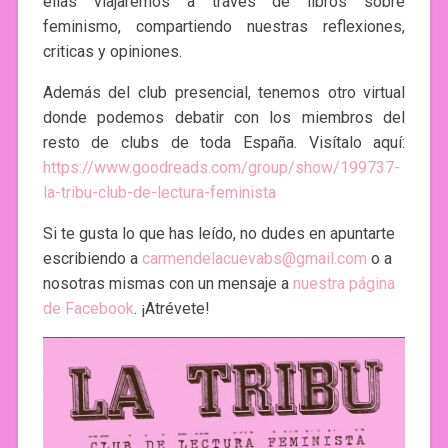
ellas viajaremos a través de libros sobre
feminismo, compartiendo nuestras reflexiones,
criticas y opiniones.
Además del club presencial, tenemos otro virtual
donde podemos debatir con los miembros del
resto de clubs de toda España. Visítalo aquí:
https://www.goodreads.com/group/show/199737-
la-tribu-club-de-lectura-feminista
Si te gusta lo que has leído, no dudes en apuntarte
escribiendo a
carmendelacuevabs@gmail.com
o a
nosotras mismas con un mensaje a
nuestra página
de Facebook
. ¡Atrévete!