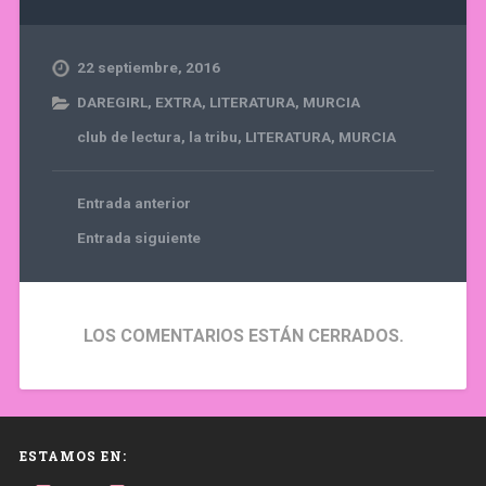
22 septiembre, 2016
DAREGIRL
,
EXTRA
,
LITERATURA
,
MURCIA
club de lectura
,
la tribu
,
LITERATURA
,
MURCIA
Entrada anterior
Entrada siguiente
LOS COMENTARIOS ESTÁN CERRADOS.
ESTAMOS EN: