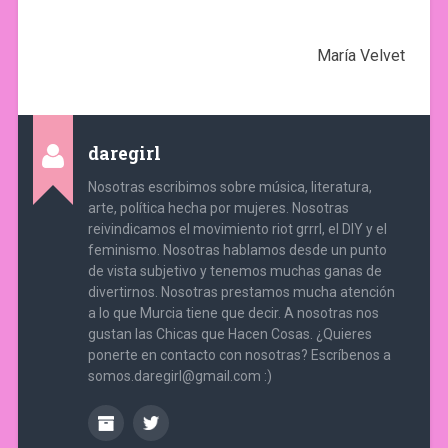
María Velvet
daregirl
Nosotras escribimos sobre música, literatura,
arte, política hecha por mujeres. Nosotras
reivindicamos el movimiento riot grrrl, el DIY y el
feminismo. Nosotras hablamos desde un punto
de vista subjetivo y tenemos muchas ganas de
divertirnos. Nosotras prestamos mucha atención
a lo que Murcia tiene que decir. A nosotras nos
gustan las Chicas que Hacen Cosas. ¿Quieres
ponerte en contacto con nosotras? Escríbenos a
somos.daregirl@gmail.com :)