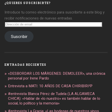
¿QUIERES SUSCRIBIRTE?
Introduce tu correo electrónico para suscribirte a este blog y
recibir notificaciones de nuevas entradas.
Dirección
de
email
Suscribir
ENTRADAS RECIENTES
«DESBORDAR LOS MÁRGENES: DEMOLEER», una crónica
personal por Irene Pardo
Entrevista a MATI: 10 AÑOS DE CASA CHIRIBIRI💜
#entrevista Blanca Pérez de Tudela (LA ALGAMECA
CHICA): «Hablar de «lo nuestro» es también hablar de lo
social, lo político y la memoria»
#entrevista La Gracia: «Las bodegas de nuestros vinos