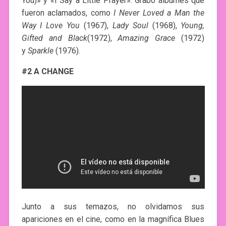
You)» y «I Say a Little Prayer». Grabó álbumes que
fueron aclamados, como
I Never Loved a Man the
Way I Love You
(1967),
Lady Soul
(1968),
Young,
Gifted and Black
(1972),
Amazing Grace
(1972)
y
Sparkle
(1976).
#2 A CHANGE
Junto a sus temazos, no olvidamos sus
apariciones en el cine, como en la magnífica Blues