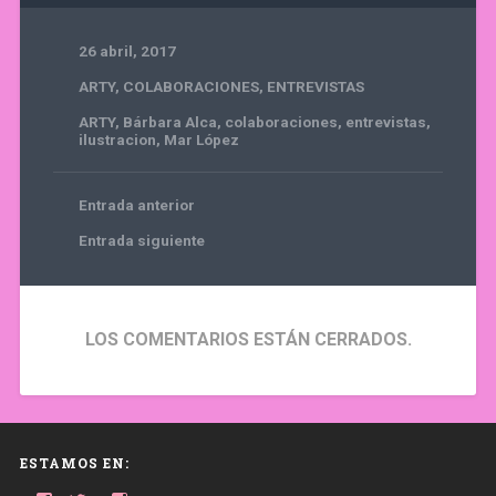
26 abril, 2017
ARTY
,
COLABORACIONES
,
ENTREVISTAS
ARTY
,
Bárbara Alca
,
colaboraciones
,
entrevistas
,
ilustracion
,
Mar López
Entrada anterior
Entrada siguiente
LOS COMENTARIOS ESTÁN CERRADOS.
ESTAMOS EN: