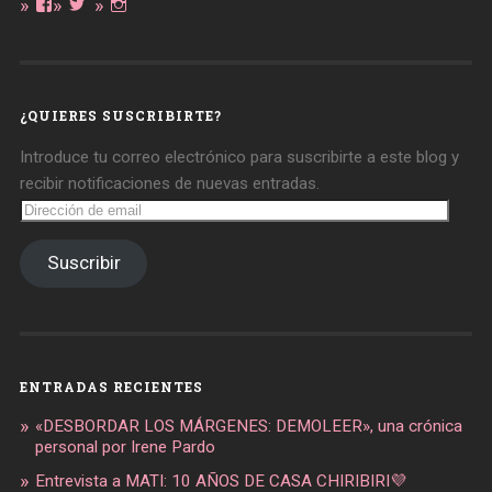
Ver
Ver
Ver
perfil
perfil
perfil
de
de
de
daregirl
DARE_2B_GIRL
daretobegirl
en
en
en
Facebook
Twitter
Instagram
¿QUIERES SUSCRIBIRTE?
Introduce tu correo electrónico para suscribirte a este blog y
recibir notificaciones de nuevas entradas.
Dirección
de
email
Suscribir
ENTRADAS RECIENTES
«DESBORDAR LOS MÁRGENES: DEMOLEER», una crónica
personal por Irene Pardo
Entrevista a MATI: 10 AÑOS DE CASA CHIRIBIRI💜