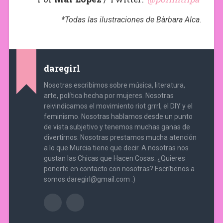
*Todas las ilustraciones de Bàrbara Alca.
daregirl
Nosotras escribimos sobre música, literatura,
arte, política hecha por mujeres. Nosotras
reivindicamos el movimiento riot grrrl, el DIY y el
feminismo. Nosotras hablamos desde un punto
de vista subjetivo y tenemos muchas ganas de
divertirnos. Nosotras prestamos mucha atención
a lo que Murcia tiene que decir. A nosotras nos
gustan las Chicas que Hacen Cosas. ¿Quieres
ponerte en contacto con nosotras? Escríbenos a
somos.daregirl@gmail.com :)