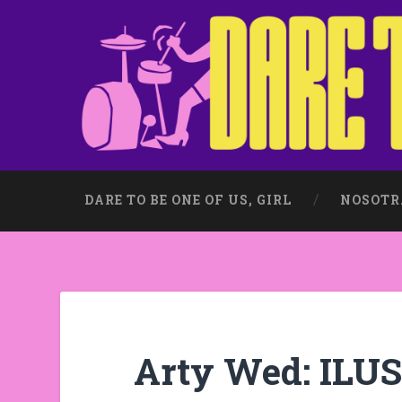
DARE TO BE ONE OF US, GIRL
NOSOTR
Arty Wed: ILU