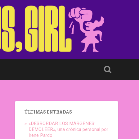
ÚLTIMAS ENTRADAS
«DESBORDAR LOS MÁRGENES:
DEMOLEER», una crónica personal por
Irene Pardo