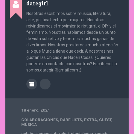
daregirl
Nosotras escribimos sobre música, literatura,
arte, política hecha por mujeres. Nosotras
reivindicamos el movimiento riot grrrl, el DIY y el
feminismo. Nosotras hablamos desde un punto
de vista subjetivo y tenemos muchas ganas de
divertirnos. Nosotras prestamos mucha atención
a lo que Murcia tiene que decir. A nosotras nos
gustan las Chicas que Hacen Cosas. ¿Quieres
ponerte en contacto con nosotras? Escríbenos a
somos.daregirl@gmail.com :)
18 enero, 2021
COLABORACIONES
,
DARE LISTS
,
EXTRA
,
GUEST
,
MÚSICA
colaboraciones
,
darelist
,
electrónica
,
guests
,