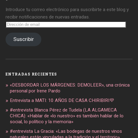
Introduce tu correo electrónico para suscribirte a este blog y
recibir notificaciones de nuevas entradas.
Dirección
de
email
Suscribir
ENTRADAS RECIENTES
«DESBORDAR LOS MÁRGENES: DEMOLEER», una crónica
personal por Irene Pardo
Entrevista a MATI: 10 AÑOS DE CASA CHIRIBIRI💜
#entrevista Blanca Pérez de Tudela (LA ALGAMECA
CHICA): «Hablar de «lo nuestro» es también hablar de lo
social, lo político y la memoria»
#entrevista La Gracia: «Las bodegas de nuestros vinos
naturales están vinculadas a la tradición y el territorio»