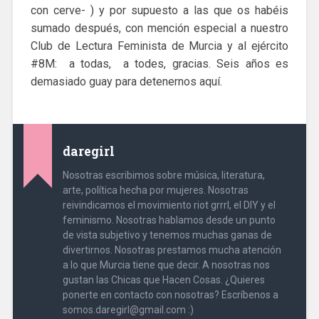
con cerve- ) y por supuesto a las que os habéis
sumado después, con mención especial a nuestro
Club de Lectura Feminista de Murcia y al ejército
#8M: a todas, a todes, gracias. Seis años es
demasiado guay para detenernos aquí.
daregirl
Nosotras escribimos sobre música, literatura,
arte, política hecha por mujeres. Nosotras
reivindicamos el movimiento riot grrrl, el DIY y el
feminismo. Nosotras hablamos desde un punto
de vista subjetivo y tenemos muchas ganas de
divertirnos. Nosotras prestamos mucha atención
a lo que Murcia tiene que decir. A nosotras nos
gustan las Chicas que Hacen Cosas. ¿Quieres
ponerte en contacto con nosotras? Escríbenos a
somos.daregirl@gmail.com :)