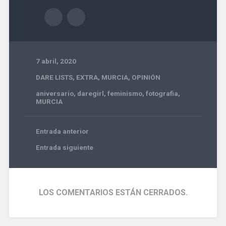
7 abril, 2020
DARE LISTS
,
EXTRA
,
MURCIA
,
OPINIÓN
aniversario
,
daregirl
,
feminismo
,
fotografia
,
MURCIA
Entrada anterior
Entrada siguiente
LOS COMENTARIOS ESTÁN CERRADOS.