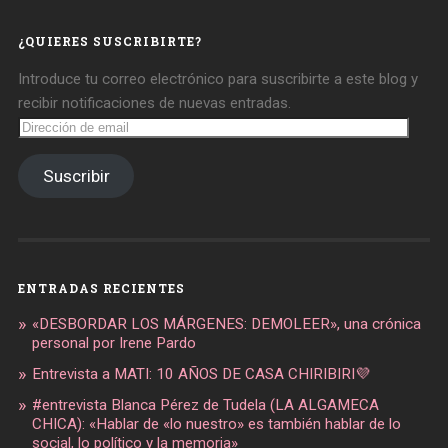
en
en
en
Facebook
Twitter
Instagram
¿QUIERES SUSCRIBIRTE?
Introduce tu correo electrónico para suscribirte a este blog y
recibir notificaciones de nuevas entradas.
Dirección
de
email
Suscribir
ENTRADAS RECIENTES
«DESBORDAR LOS MÁRGENES: DEMOLEER», una crónica
personal por Irene Pardo
Entrevista a MATI: 10 AÑOS DE CASA CHIRIBIRI💜
#entrevista Blanca Pérez de Tudela (LA ALGAMECA
CHICA): «Hablar de «lo nuestro» es también hablar de lo
social, lo político y la memoria»