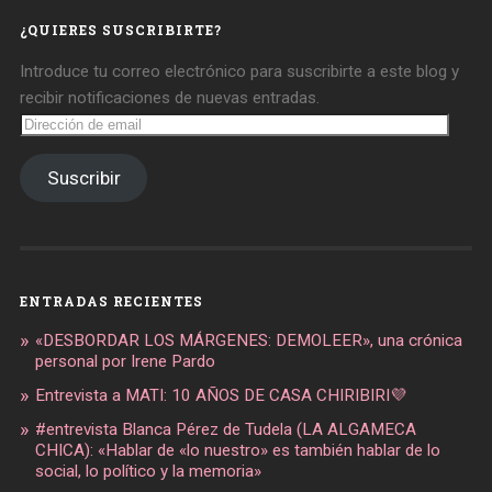
Facebook
Twitter
Instagram
¿QUIERES SUSCRIBIRTE?
Introduce tu correo electrónico para suscribirte a este blog y
recibir notificaciones de nuevas entradas.
Dirección
de
email
Suscribir
ENTRADAS RECIENTES
«DESBORDAR LOS MÁRGENES: DEMOLEER», una crónica
personal por Irene Pardo
Entrevista a MATI: 10 AÑOS DE CASA CHIRIBIRI💜
#entrevista Blanca Pérez de Tudela (LA ALGAMECA
CHICA): «Hablar de «lo nuestro» es también hablar de lo
social, lo político y la memoria»