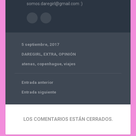
somos.daregirl@gmail.com :)
5 septiembre, 2017
DAREGIRL
,
EXTRA
,
OPINIÓN
atenas
,
copenhague
,
viajes
Entrada anterior
Entrada siguiente
LOS COMENTARIOS ESTÁN CERRADOS.