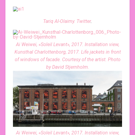
Tariq Al-Olaimy. Twitter
.
Ai Weiwei, «Soleil Levant», 2017. Installation view,
Kunsthal Charlottenborg, 2017. Life jackets in front
of windows of facade. Courtesy of the artist. Photo
by David Stjernholm.
Ai Weiwei, «Soleil Levant», 2017. Installation view,