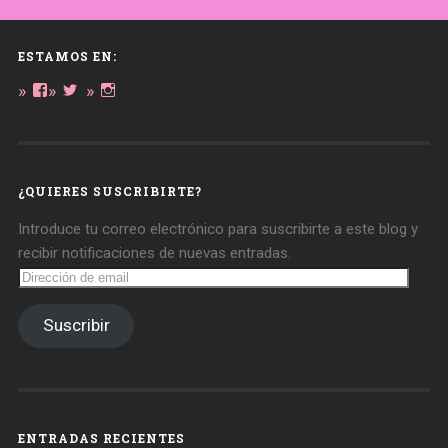
ESTAMOS EN:
Ver
Ver
Ver
perfil
perfil
perfil
de
de
de
daregirl
DARE_2B_GIRL
daretobegirl
en
en
en
Facebook
Twitter
Instagram
¿QUIERES SUSCRIBIRTE?
Introduce tu correo electrónico para suscribirte a este blog y
recibir notificaciones de nuevas entradas.
Dirección
de
email
Suscribir
ENTRADAS RECIENTES