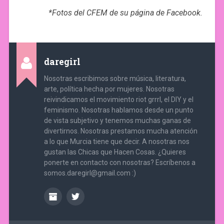
*Fotos del CFEM de su página de Facebook.
daregirl
Nosotras escribimos sobre música, literatura,
arte, política hecha por mujeres. Nosotras
reivindicamos el movimiento riot grrrl, el DIY y el
feminismo. Nosotras hablamos desde un punto
de vista subjetivo y tenemos muchas ganas de
divertirnos. Nosotras prestamos mucha atención
a lo que Murcia tiene que decir. A nosotras nos
gustan las Chicas que Hacen Cosas. ¿Quieres
ponerte en contacto con nosotras? Escríbenos a
somos.daregirl@gmail.com :)