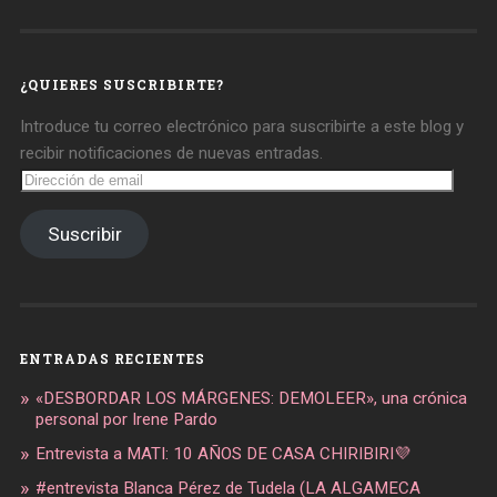
de
de
de
daregirl
DARE_2B_GIRL
daretobegirl
en
en
en
Facebook
Twitter
Instagram
¿QUIERES SUSCRIBIRTE?
Introduce tu correo electrónico para suscribirte a este blog y
recibir notificaciones de nuevas entradas.
Dirección
de
email
Suscribir
ENTRADAS RECIENTES
«DESBORDAR LOS MÁRGENES: DEMOLEER», una crónica
personal por Irene Pardo
Entrevista a MATI: 10 AÑOS DE CASA CHIRIBIRI💜
#entrevista Blanca Pérez de Tudela (LA ALGAMECA