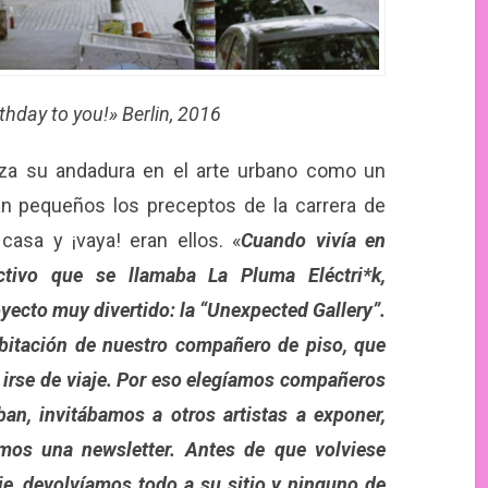
thday to you!» Berlin, 2016
za su andadura en el arte urbano como un
an pequeños los preceptos de la carrera de
casa y ¡vaya! eran ellos. «
Cuando vivía en
ctivo que se llamaba La Pluma Eléctri*k,
yecto muy divertido: la “Unexpected Gallery”.
abitación de nuestro compañero de piso, que
 irse de viaje. Por eso elegíamos compañeros
an, invitábamos a otros artistas a exponer,
mos una newsletter. Antes de que volviese
e, devolvíamos todo a su sitio y ninguno de