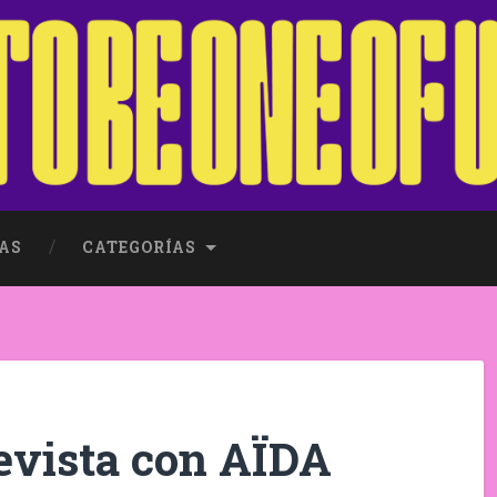
AS
CATEGORÍAS
evista con AÏDA