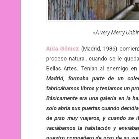
«A very Merry Unbir
Aïda Gómez
(Madrid, 1986) comien
proceso natural, cuando se le qued
Bellas Artes. Tenían al enemigo en 
Madrid, formaba parte de un cole
fabricábamos libros y teníamos un pro
Básicamente era una galería en la h
solo abría sus puertas cuando decidía
de piso muy viajeros, y cuando se ib
vaciábamos la habitación y enviába
nuestro compañero de piso de su viaj