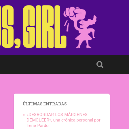
ÚLTIMAS ENTRADAS
«DESBORDAR LOS MÁRGENES:
DEMOLEER», una crónica personal por
Irene Pardo