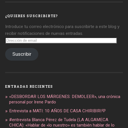
daregirl
DARE_2B_GIRL
daretobegirl
en
en
en
Facebook
Twitter
Instagram
¿QUIERES SUSCRIBIRTE?
Introduce tu correo electrónico para suscribirte a este blog y
recibir notificaciones de nuevas entradas.
Dirección
de
email
Suscribir
ENTRADAS RECIENTES
«DESBORDAR LOS MÁRGENES: DEMOLEER», una crónica
personal por Irene Pardo
Entrevista a MATI: 10 AÑOS DE CASA CHIRIBIRI💜
#entrevista Blanca Pérez de Tudela (LA ALGAMECA
CHICA): «Hablar de «lo nuestro» es también hablar de lo