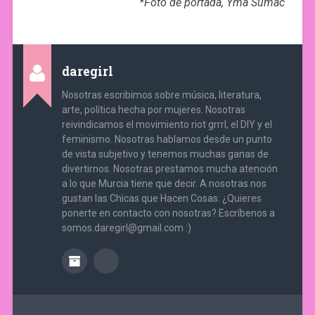
*Foto de portada, Yma Sumac
daregirl
Nosotras escribimos sobre música, literatura,
arte, política hecha por mujeres. Nosotras
reivindicamos el movimiento riot grrrl, el DIY y el
feminismo. Nosotras hablamos desde un punto
de vista subjetivo y tenemos muchas ganas de
divertirnos. Nosotras prestamos mucha atención
a lo que Murcia tiene que decir. A nosotras nos
gustan las Chicas que Hacen Cosas. ¿Quieres
ponerte en contacto con nosotras? Escríbenos a
somos.daregirl@gmail.com :)