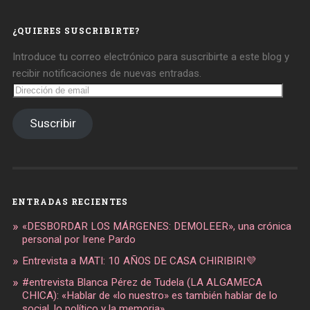
en
en
en
Facebook
Twitter
Instagram
¿QUIERES SUSCRIBIRTE?
Introduce tu correo electrónico para suscribirte a este blog y
recibir notificaciones de nuevas entradas.
Dirección
de
email
Suscribir
ENTRADAS RECIENTES
«DESBORDAR LOS MÁRGENES: DEMOLEER», una crónica
personal por Irene Pardo
Entrevista a MATI: 10 AÑOS DE CASA CHIRIBIRI💜
#entrevista Blanca Pérez de Tudela (LA ALGAMECA
CHICA): «Hablar de «lo nuestro» es también hablar de lo
social, lo político y la memoria»