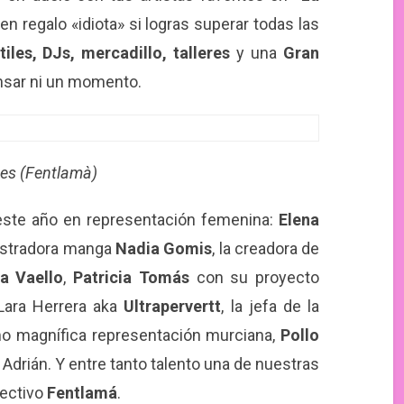
uen regalo «idiota» si logras superar todas las
tiles, DJs, mercadillo, talleres
y una
Gran
nsar ni un momento.
es (Fentlamà)
e este año en representación femenina:
Elena
lustradora manga
Nadia Gomis
, la creadora de
na Vaello
,
Patricia Tomás
con su proyecto
l Lara Herrera aka
Ultrapervertt
, la jefa de la
omo magnífica representación murciana,
Pollo
 Adrián. Y entre tanto talento una de nuestras
lectivo
Fentlamá
.