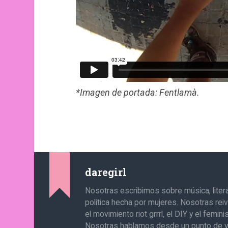
*Imagen de portada: Fentlamà.
daregirl
Nosotras escribimos sobre música, literat
política hecha por mujeres. Nosotras re
el movimiento riot grrrl, el DIY y el femin
Nosotras hablamos desde un punto de v