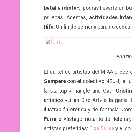
batalla idiota
«: ¡podrás llevarte un b
pruebas! Además,
actividades infan
Rifa
. Un fin de semana para no desca
Fanzin
El cartel de artistas del MIAA crec
Sempere
con el colectivo NEUH, la i
la startup «Triangle and Cat»
Cristi
artístico «Lilian Bird Art» o la genia
ilustración erótica y de fantasía. C
Furia
, el vástago mutante de Helena y
artistas preferidas:
Eixa Es Isa
y el co