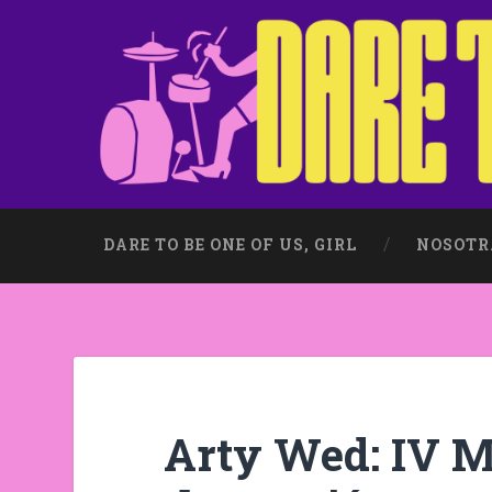
DARE TO BE ONE OF US, GIRL
NOSOTR
Arty Wed: IV M