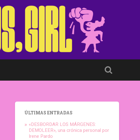
ÚLTIMAS ENTRADAS
«DESBORDAR LOS MÁRGENES:
DEMOLEER», una crónica personal por
Irene Pardo