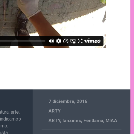
7 diciembre, 2016
ARTY
ura, arte,
ivindicamos
ARTY
,
fanzines
,
Fentlamà
,
MIAA
ismo.
ista