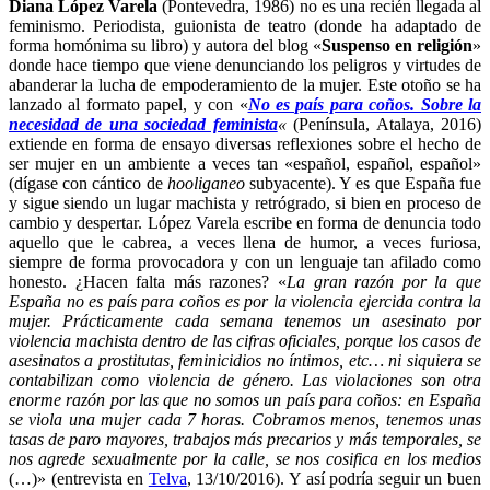
Diana López Varela
(Pontevedra, 1986) no es una recién llegada al
feminismo. Periodista, guionista de teatro (donde ha adaptado de
forma homónima su libro) y autora del blog «
Suspenso en religión
»
donde hace tiempo que viene denunciando los peligros y virtudes de
abanderar la lucha de empoderamiento de la mujer. Este otoño se ha
lanzado al formato papel, y con «
No es país para coños. Sobre la
necesidad de una sociedad feminista
«
(Península, Atalaya, 2016)
extiende en forma de ensayo diversas reflexiones sobre el hecho de
ser mujer en un ambiente a veces tan «español, español, español»
(dígase con cántico de
hooliganeo
subyacente). Y es que España fue
y sigue siendo un lugar machista y retrógrado, si bien en proceso de
cambio y despertar. López Varela escribe en forma de denuncia todo
aquello que le cabrea, a veces llena de humor, a veces furiosa,
siempre de forma provocadora y con un lenguaje tan afilado como
honesto. ¿Hacen falta más razones? «
La gran razón por la que
España no es país para coños es por la violencia ejercida contra la
mujer. Prácticamente cada semana tenemos un asesinato por
violencia machista dentro de las cifras oficiales, porque los casos de
asesinatos a prostitutas, feminicidios no íntimos, etc… ni siquiera se
contabilizan como violencia de género. Las violaciones son otra
enorme razón por las que no somos un país para coños: en España
se viola una mujer cada 7 horas. Cobramos menos, tenemos unas
tasas de paro mayores, trabajos más precarios y más temporales, se
nos agrede sexualmente por la calle, se nos cosifica en los medios
(…)» (entrevista en
Telva
, 13/10/2016). Y así podría seguir un buen