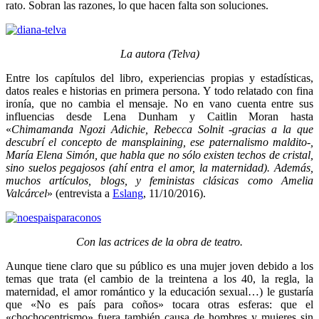
rato. Sobran las razones, lo que hacen falta son soluciones.
La autora (Telva)
Entre los capítulos del libro, experiencias propias y estadísticas,
datos reales e historias en primera persona. Y todo relatado con fina
ironía, que no cambia el mensaje. No en vano cuenta entre sus
influencias desde Lena Dunham y Caitlin Moran hasta
«
Chimamanda Ngozi Adichie, Rebecca Solnit -gracias a la que
descubrí el concepto de mansplaining, ese paternalismo maldito-,
María Elena Simón, que habla que no sólo existen techos de cristal,
sino suelos pegajosos (ahí entra el amor, la maternidad). Además,
muchos artículos, blogs, y feministas clásicas como Amelia
Valcárcel
» (entrevista a
Eslang
, 11/10/2016).
Con las actrices de la obra de teatro.
Aunque tiene claro que su público es una mujer joven debido a los
temas que trata (el cambio de la treintena a los 40, la regla, la
maternidad, el amor romántico y la educación sexual…) le gustaría
que «No es país para coños» tocara otras esferas: que el
«chochocentrismo» fuera también causa de hombres y mujeres sin