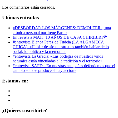
Los comentarios están cerrados.
Últimas entradas
«DESBORDAR LOS MÁRGENES: DEMOLEER», una
crónica personal por Irene Pardo
Entrevista a MATI: 10 AÑOS DE CASA CHIRIBIRI💜
#entrevista Blanca Pérez de Tudela (LA ALGAMECA
CHICA): «Hablar de «lo nuestro» es también hablar de lo
social, lo político y la memoria»
#entrevista La Gracia: «Las bodegas de nuestros vinos
naturales están vinculadas a la tradición y el territorio»
#entrevista SAFE: «En nuestras campañas defendemos que el
cambio solo se produce si hay acción»
Estamos en:
Ver
perfil
Ver
de
perfil
Ver
daregirl
de
perfil
en
DARE_2B_GIRL
de
¿Quieres suscribirte?
Facebook
en
daretobegirl