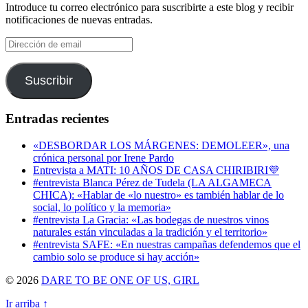
Twitter
en
Introduce tu correo electrónico para suscribirte a este blog y recibir
Instagram
notificaciones de nuevas entradas.
Dirección
de
email
Suscribir
Entradas recientes
«DESBORDAR LOS MÁRGENES: DEMOLEER», una
crónica personal por Irene Pardo
Entrevista a MATI: 10 AÑOS DE CASA CHIRIBIRI💜
#entrevista Blanca Pérez de Tudela (LA ALGAMECA
CHICA): «Hablar de «lo nuestro» es también hablar de lo
social, lo político y la memoria»
#entrevista La Gracia: «Las bodegas de nuestros vinos
naturales están vinculadas a la tradición y el territorio»
#entrevista SAFE: «En nuestras campañas defendemos que el
cambio solo se produce si hay acción»
© 2026
DARE TO BE ONE OF US, GIRL
Ir arriba ↑