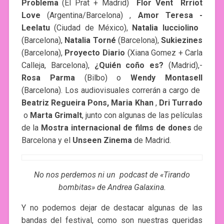
Problema​
(El Prat + Madrid) ­
Flor Vent ­ Rrriot
Love
​(Argentina/Barcelona) ,­
Amor Teresa ­
Leelatu
​(Ciudad de México),
Natalia Iucciolino
​
(Barcelona),­
Natalia Torné
​ (Barcelona),
Sukiezines
​(Barcelona),­
Proyecto Diario
(Xiana Gomez + Carla
Calleja, Barcelona),­
¿Quién coño es?​
(Madrid),­
Rosa Parma
​(Bilbo) o­
Wendy Montasell​
(Barcelona). Los audiovisuales correrán a cargo de ​
Beatriz Regueira Pons, Maria Khan​
,
Dri Turrado
o
Marta Grimalt
​, junto con algunas de las películas
de la
Mostra internacional de films de dones
de
Barcelona y el
Unseen Zinema
de Madrid.
No nos perdemos ni un podcast de «Tirando
bombitas» de Andrea Galaxina.
Y no podemos dejar de destacar algunas de las
bandas del festival, como son nuestras queridas