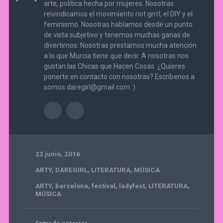
arte, política hecha por mujeres. Nosotras
reivindicamos el movimiento riot grrrl, el DIY y el
feminismo. Nosotras hablamos desde un punto
de vista subjetivo y tenemos muchas ganas de
divertirnos. Nosotras prestamos mucha atención
a lo que Murcia tiene que decir. A nosotras nos
gustan las Chicas que Hacen Cosas. ¿Quieres
ponerte en contacto con nosotras? Escríbenos a
somos.daregirl@gmail.com :)
22 junio, 2016
ARTY
,
DAREGIRL
,
LITERATURA
,
MÚSICA
ARTY
,
barcelona
,
festival
,
ladyfest
,
LITERATURA
,
MÚSICA
Entrada anterior