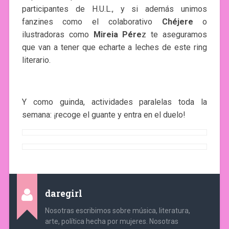
participantes de H.U.L., y si además unimos
fanzines como el colaborativo
Chéjere
o
ilustradoras como
Mireia Pére
z te aseguramos
que van a tener que echarte a leches de este ring
literario.
Y como guinda, actividades paralelas toda la
semana: ¡recoge el guante y entra en el duelo!
daregirl
Nosotras escribimos sobre música, literatura,
arte, política hecha por mujeres. Nosotras