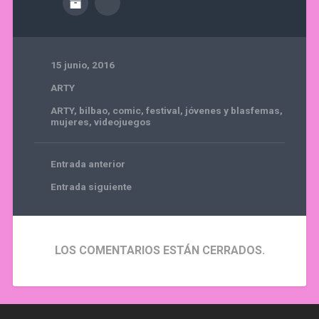
15 junio, 2016
ARTY
ARTY
,
bilbao
,
comic
,
festival
,
jóvenes y blasfemas
,
mujeres
,
videojuegos
Entrada anterior
Entrada siguiente
LOS COMENTARIOS ESTÁN CERRADOS.