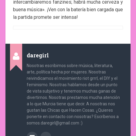
intercambiaremos fanzines; habrá mucha cerveza y
buena música». ¡Ven con la batería bien cargada que
la partida promete ser intensa!
daregirl
Nosotras escribimos sobre música, literatura,
arte, política hecha por mujeres. Nosotras
reivindicamos el movimiento riot grrrl, el DIY y el
feminismo. Nosotras hablamos desde un punto
de vista subjetivo y tenemos muchas ganas de
divertirnos. Nosotras prestamos mucha atención
a lo que Murcia tiene que decir. A nosotras nos
gustan las Chicas que Hacen Cosas. ¿Quieres
ponerte en contacto con nosotras? Escríbenos a
somos.daregirl@gmail.com :)