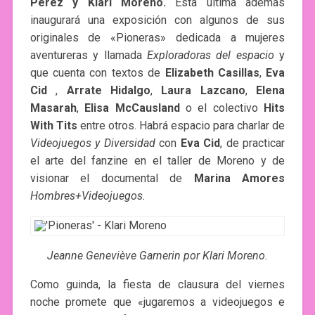
Pérez y Klari Moreno.
Esta última además
inaugurará una exposición con algunos de sus
originales de «Pioneras» dedicada a mujeres
aventureras y llamada
Exploradoras del espacio
y
que cuenta con textos de
Elizabeth Casillas
,
Eva
Cid
,
Arrate Hidalgo
,
Laura Lazcano
,
Elena
Masarah
,
Elisa McCausland
o el colectivo
Hits
With Tits
entre otros. Habrá espacio para charlar de
Videojuegos y Diversidad
con
Eva Cid
,
de practicar
el arte del fanzine en el taller de Moreno y de
visionar el documental de
Marina Amores
Hombres+Videojuegos.
Jeanne Geneviève Garnerin por Klari Moreno.
Como guinda, la fiesta de clausura del viernes
noche promete que «jugaremos a videojuegos e