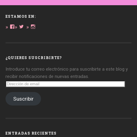
ESTAMOS EN:
Ver
Ver
Ver
perfil
perfil
perfil
de
de
de
daregirl
DARE_2B_GIRL
daretobegirl
en
en
en
Facebook
Twitter
Instagram
¿QUIERES SUSCRIBIRTE?
Introduce tu correo electrónico para suscribirte a este blog y
recibir notificaciones de nuevas entradas.
Dirección
de
email
Suscribir
ENTRADAS RECIENTES