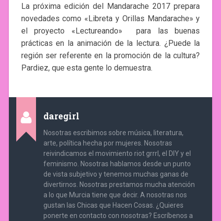
La próxima edición del Mandarache 2017 prepara
novedades como «Libreta y Orillas Mandarache» y
el proyecto «Lectureando» para las buenas
prácticas en la animación de la lectura. ¿Puede la
región ser referente en la promoción de la cultura?
Pardiez, que esta gente lo demuestra.
daregirl
Nosotras escribimos sobre música, literatura,
arte, política hecha por mujeres. Nosotras
reivindicamos el movimiento riot grrrl, el DIY y el
feminismo. Nosotras hablamos desde un punto
de vista subjetivo y tenemos muchas ganas de
divertirnos. Nosotras prestamos mucha atención
a lo que Murcia tiene que decir. A nosotras nos
gustan las Chicas que Hacen Cosas. ¿Quieres
ponerte en contacto con nosotras? Escríbenos a