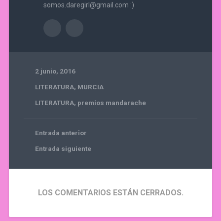
somos.daregirl@gmail.com :)
2 junio, 2016
LITERATURA
,
MURCIA
LITERATURA
,
premios mandarache
Entrada anterior
Entrada siguiente
LOS COMENTARIOS ESTÁN CERRADOS.