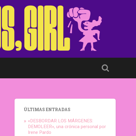
ÚLTIMAS ENTRADAS
«DESBORDAR LOS MÁRGENES:
DEMOLEER», una crónica personal por
Irene Pardo