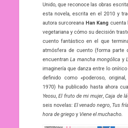
Unido, que reconoce las obras escrita
esta novela, escrita en el 2010 y tra
autora surcoreana
Han Kang
cuenta l
vegetariana y cómo su decisión trasto
cuento fantástico en el que termina
atmósfera de cuento (forma parte d
encuentran
La mancha mongólica
y
imaginería que danza entre lo onírico 
definido como «poderoso, original
1970) ha publicado hasta ahora cua
Yeosu
,
El fruto de mi mujer
,
Caja de l
seis novelas:
El venado negro
,
Tus fr
hora de griego
y
Viene el muchacho.