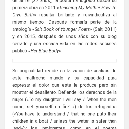
de Shire (27 años), la poeta ha logrado desde su
primera obra en 2011 «
Teaching My Mother How To
Give Birth»
resultar brillante y reivindicativa al
mismo tiempo. Después formaría parte de la
antología «
Salt Book of Younger Poets»
(Salt, 2011)
y en 2015, después de unos años con su blog
cerrado y una escasa vida en las redes sociales
publicó «
Her Blue Body».
Su originalidad reside en la visión de análisis de
este maltrecho mundo y su capacidad para
expresar el dolor que este le produce pero sin
mostrar el desaliento. Defiende los derechos de la
mujer («To my daughter I will say / ‘when the men
come, set yourself on fire’ «) de los refugiados
(«You have to understand / that no one puts their
children in a boat / unless the water is safer than
land»)y los inmigrantes, como en el poema