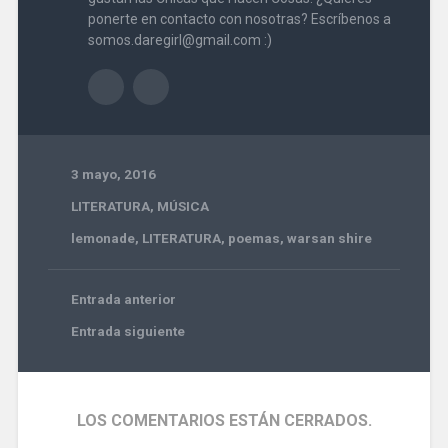
ponerte en contacto con nosotras? Escríbenos a
somos.daregirl@gmail.com :)
3 mayo, 2016
LITERATURA
,
MÚSICA
lemonade
,
LITERATURA
,
poemas
,
warsan shire
Entrada anterior
Entrada siguiente
LOS COMENTARIOS ESTÁN CERRADOS.