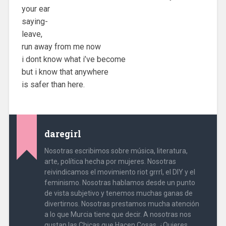
your ear
saying-
leave,
run away from me now
i dont know what i’ve become
but i know that anywhere
is safer than here.
daregirl
Nosotras escribimos sobre música, literatura,
arte, política hecha por mujeres. Nosotras
reivindicamos el movimiento riot grrrl, el DIY y el
feminismo. Nosotras hablamos desde un punto
de vista subjetivo y tenemos muchas ganas de
divertirnos. Nosotras prestamos mucha atención
a lo que Murcia tiene que decir. A nosotras nos
gustan las Chicas que Hacen Cosas. ¿Quieres