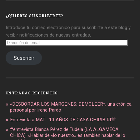
en
en
en
Facebook
Twitter
Instagram
¿QUIERES SUSCRIBIRTE?
Introduce tu correo electrónico para suscribirte a este blog y
recibir notificaciones de nuevas entradas.
Dirección
de
email
Suscribir
ENTRADAS RECIENTES
«DESBORDAR LOS MÁRGENES: DEMOLEER», una crónica
personal por Irene Pardo
Entrevista a MATI: 10 AÑOS DE CASA CHIRIBIRI💜
#entrevista Blanca Pérez de Tudela (LA ALGAMECA
CHICA): «Hablar de «lo nuestro» es también hablar de lo