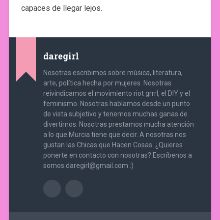
capaces de llegar lejos.
daregirl
Nosotras escribimos sobre música, literatura,
arte, política hecha por mujeres. Nosotras
reivindicamos el movimiento riot grrrl, el DIY y el
feminismo. Nosotras hablamos desde un punto
de vista subjetivo y tenemos muchas ganas de
divertirnos. Nosotras prestamos mucha atención
a lo que Murcia tiene que decir. A nosotras nos
gustan las Chicas que Hacen Cosas. ¿Quieres
ponerte en contacto con nosotras? Escríbenos a
somos.daregirl@gmail.com :)