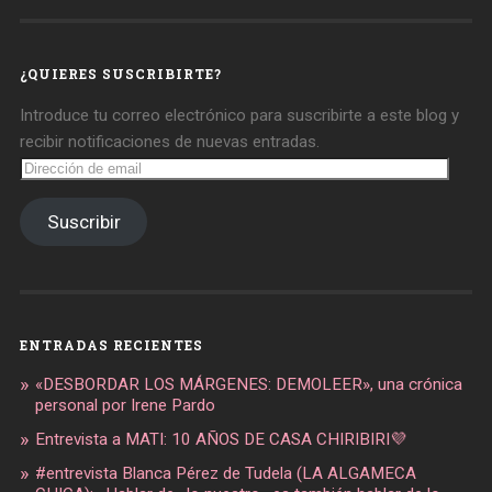
daregirl
DARE_2B_GIRL
daretobegirl
en
en
en
Facebook
Twitter
Instagram
¿QUIERES SUSCRIBIRTE?
Introduce tu correo electrónico para suscribirte a este blog y
recibir notificaciones de nuevas entradas.
Dirección
de
email
Suscribir
ENTRADAS RECIENTES
«DESBORDAR LOS MÁRGENES: DEMOLEER», una crónica
personal por Irene Pardo
Entrevista a MATI: 10 AÑOS DE CASA CHIRIBIRI💜
#entrevista Blanca Pérez de Tudela (LA ALGAMECA