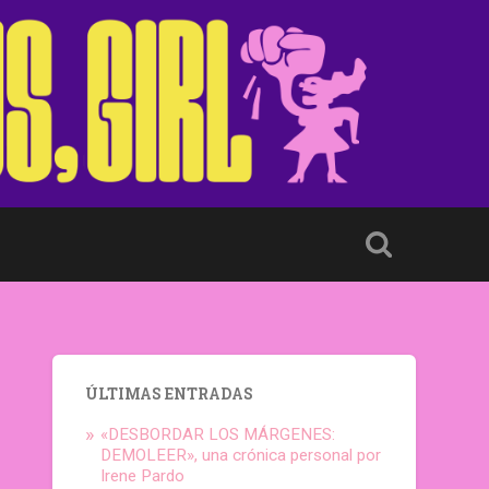
ÚLTIMAS ENTRADAS
«DESBORDAR LOS MÁRGENES:
DEMOLEER», una crónica personal por
Irene Pardo