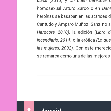
black
(2010) y
Un buen detective
homosexual Arturo Zarco o en
Dani
heroínas se basaban en las actrices d
Cantudo y Amparo Muñoz. Sanz no se 
Hardcore, 2010),
la edición
(Libro d
incendiario, 2014)
o la erótica
(Lo que
las mujeres, 2002).
Con este merecid
se remarca como una de las mejores 
daregirl