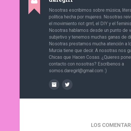
Nosotras escribimos sobre música, literat
política hecha por mujeres. Nosotras re
el movimiento riot grrrl, el DIY y el femin
Nosotras hablamos desde un punto de v
subjetivo y tenemos muchas ganas de di
Nosotras prestamos mucha atención a l
Murcia tiene que decir. A nosotras nos g
Chicas que Hacen Cosas. ¿Quieres pone
contacto con nosotras? Escríbenos a
somos.daregirl@gmail.com :)
LOS COMENTAR