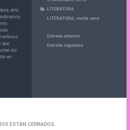
LITERATURA
ura, arte,
ivindicamos
LITERATURA
,
marta sanz
ismo.
ista
Entrada anterior
vertirnos.
o que
Entrada siguiente
ustan las
rte en
IOS ESTÁN CERRADOS.