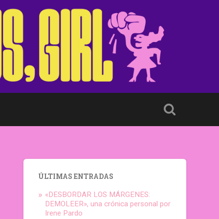
ÚLTIMAS ENTRADAS
«DESBORDAR LOS MÁRGENES:
DEMOLEER», una crónica personal por
Irene Pardo