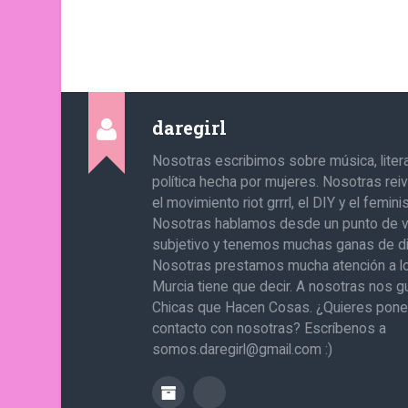
daregirl
Nosotras escribimos sobre música, literat
política hecha por mujeres. Nosotras re
el movimiento riot grrrl, el DIY y el femin
Nosotras hablamos desde un punto de v
subjetivo y tenemos muchas ganas de di
Nosotras prestamos mucha atención a l
Murcia tiene que decir. A nosotras nos g
Chicas que Hacen Cosas. ¿Quieres pone
contacto con nosotras? Escríbenos a
somos.daregirl@gmail.com :)