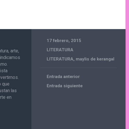
17 febrero, 2015
LITERATURA
ura, arte,
ivindicamos
LITERATURA
,
maylis de kerangal
ismo.
ista
Entrada anterior
vertirnos.
o que
Entrada siguiente
ustan las
rte en