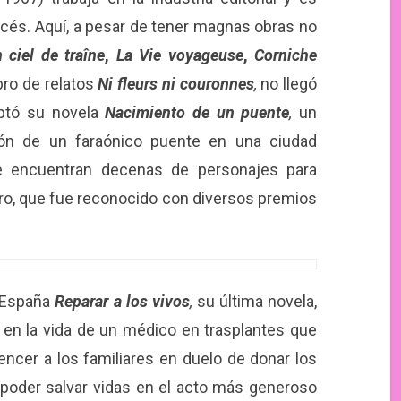
ncés. Aquí, a pesar de tener magnas obras no
ciel de traîne
,
La Vie voyageuse
,
Corniche
libro de relatos
Ni fleurs ni couronnes
,
no llegó
ptó su novela
Nacimiento de un puente
,
un
ción de un faraónico puente en una ciudad
se encuentran decenas de personajes para
ero, que fue reconocido con diversos premios
n España
Reparar a los vivos
,
su última novela,
r en la vida de un médico en trasplantes que
ncer a los familiares en duelo de donar los
poder salvar vidas en el acto más generoso