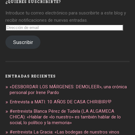
¿QUIERES SUSCRIBIRTE?
Introduce tu correo electrónico para suscribirte a este blog y
recibir notificaciones de nuevas entradas.
Dirección
de
email
Suscribir
ENTRADAS RECIENTES
«DESBORDAR LOS MÁRGENES: DEMOLEER», una crónica
personal por Irene Pardo
Entrevista a MATI: 10 AÑOS DE CASA CHIRIBIRI💜
#entrevista Blanca Pérez de Tudela (LA ALGAMECA
CHICA): «Hablar de «lo nuestro» es también hablar de lo
social, lo político y la memoria»
#entrevista La Gracia: «Las bodegas de nuestros vinos