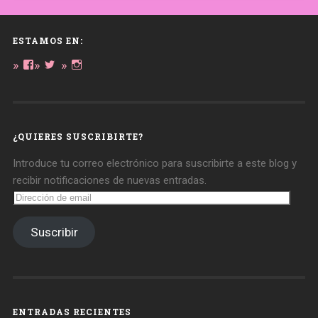
ESTAMOS EN:
Ver
Ver
Ver
perfil
perfil
perfil
de
de
de
daregirl
DARE_2B_GIRL
daretobegirl
en
en
en
Facebook
Twitter
Instagram
¿QUIERES SUSCRIBIRTE?
Introduce tu correo electrónico para suscribirte a este blog y
recibir notificaciones de nuevas entradas.
Dirección
de
email
Suscribir
ENTRADAS RECIENTES