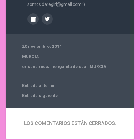
somos.daregirl@gmail.com :)
20 noviembre, 2014
MURCIA
cristina roda
,
menganita de cual
,
MURCIA
Entrada anterior
Entrada siguiente
LOS COMENTARIOS ESTÁN CERRADOS.