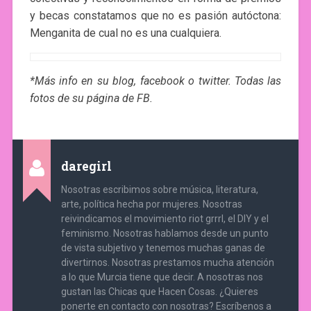
y becas constatamos que no es pasión autóctona:
Menganita de cual no es una cualquiera.
*Más info en su blog, facebook o twitter. Todas las
fotos de su página de FB.
daregirl
Nosotras escribimos sobre música, literatura,
arte, política hecha por mujeres. Nosotras
reivindicamos el movimiento riot grrrl, el DIY y el
feminismo. Nosotras hablamos desde un punto
de vista subjetivo y tenemos muchas ganas de
divertirnos. Nosotras prestamos mucha atención
a lo que Murcia tiene que decir. A nosotras nos
gustan las Chicas que Hacen Cosas. ¿Quieres
ponerte en contacto con nosotras? Escríbenos a