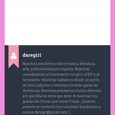
daregirl
Nosotras escribimos sobre música, literatura,
arte, política hecha por mujeres. Nosotras
reivindicamos el movimiento riot grrrl, el DIY y el
feminismo. Nosotras hablamos desde un punto
de vista subjetivo y tenemos muchas ganas de
divertirnos. Nosotras prestamos mucha atención
a lo que Murcia tiene que decir. A nosotras nos
gustan las Chicas que Hacen Cosas. ¿Quieres
ponerte en contacto con nosotras? Escríbenos a
somos.daregirl@gmail.com :)