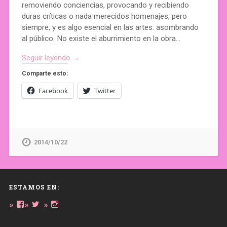
removiendo conciencias, provocando y recibiendo
duras críticas o nada merecidos homenajes, pero
siempre, y es algo esencial en las artes: asombrando
al público. No existe el aburrimiento en la obra…
Seguir leyendo →
Comparte esto:
Facebook
Twitter
2014/10/22
ESTAMOS EN:
Ver
Ver
Ver
perfil
perfil
perfil
de
de
de