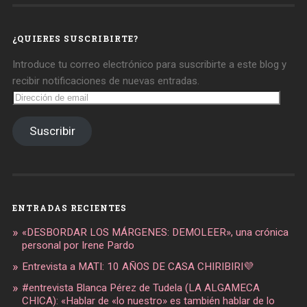
daregirl
DARE_2B_GIRL
daretobegirl
en
en
en
Facebook
Twitter
Instagram
¿QUIERES SUSCRIBIRTE?
Introduce tu correo electrónico para suscribirte a este blog y
recibir notificaciones de nuevas entradas.
Dirección
de
email
Suscribir
ENTRADAS RECIENTES
«DESBORDAR LOS MÁRGENES: DEMOLEER», una crónica
personal por Irene Pardo
Entrevista a MATI: 10 AÑOS DE CASA CHIRIBIRI💜
#entrevista Blanca Pérez de Tudela (LA ALGAMECA
CHICA): «Hablar de «lo nuestro» es también hablar de lo