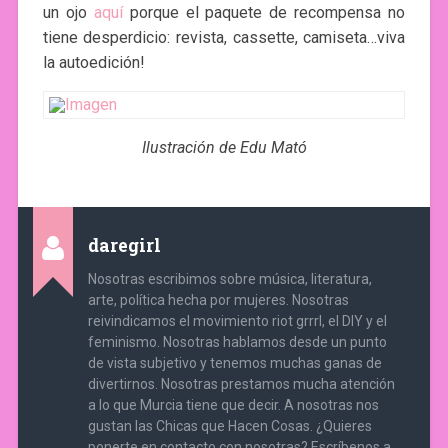
un ojo
aquí
porque el paquete de recompensa no
tiene desperdicio: revista, cassette, camiseta…viva
la autoedición!
Ilustración de Edu Mató
daregirl
Nosotras escribimos sobre música, literatura,
arte, política hecha por mujeres. Nosotras
reivindicamos el movimiento riot grrrl, el DIY y el
feminismo. Nosotras hablamos desde un punto
de vista subjetivo y tenemos muchas ganas de
divertirnos. Nosotras prestamos mucha atención
a lo que Murcia tiene que decir. A nosotras nos
gustan las Chicas que Hacen Cosas. ¿Quieres
ponerte en contacto con nosotras? Escríbenos a