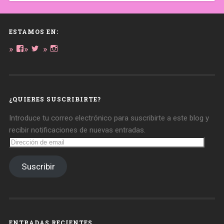
ESTAMOS EN:
Ver
Ver
Ver
perfil
perfil
perfil
de
de
de
daregirl
DARE_2B_GIRL
daretobegirl
en
en
en
Facebook
Twitter
Instagram
¿QUIERES SUSCRIBIRTE?
Introduce tu correo electrónico para suscribirte a este blog y
recibir notificaciones de nuevas entradas.
Dirección
de
email
Suscribir
ENTRADAS RECIENTES