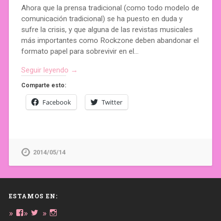
Ahora que la prensa tradicional (como todo modelo de
comunicación tradicional) se ha puesto en duda y
sufre la crisis, y que alguna de las revistas musicales
más importantes como Rockzone deben abandonar el
formato papel para sobrevivir en el…
Seguir leyendo →
Comparte esto:
Facebook
Twitter
2014/05/14
ESTAMOS EN:
Ver
Ver
Ver
perfil
perfil
perfil