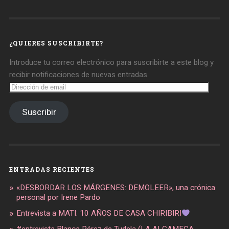
de
de
de
daregirl
DARE_2B_GIRL
daretobegirl
en
en
en
Facebook
Twitter
Instagram
¿QUIERES SUSCRIBIRTE?
Introduce tu correo electrónico para suscribirte a este blog y
recibir notificaciones de nuevas entradas.
Dirección
de
email
Suscribir
ENTRADAS RECIENTES
«DESBORDAR LOS MÁRGENES: DEMOLEER», una crónica
personal por Irene Pardo
Entrevista a MATI: 10 AÑOS DE CASA CHIRIBIRI