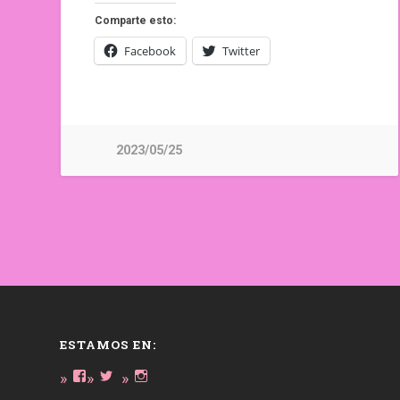
Comparte esto:
Facebook
Twitter
2023/05/25
ESTAMOS EN:
Ver
Ver
Ver
perfil
perfil
perfil