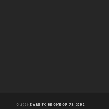
de
de
de
daregirl
DARE_2B_GIRL
daretobegirl
en
en
en
Facebook
Twitter
Instagram
© 2026
DARE TO BE ONE OF US, GIRL