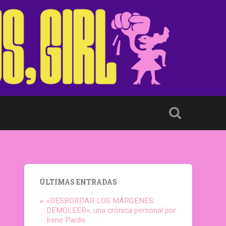
ÚLTIMAS ENTRADAS
«DESBORDAR LOS MÁRGENES:
DEMOLEER», una crónica personal por
Irene Pardo