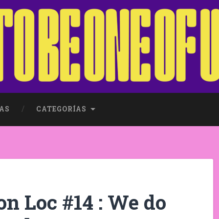
AS
CATEGORÍAS
Son Loc #14 : We do